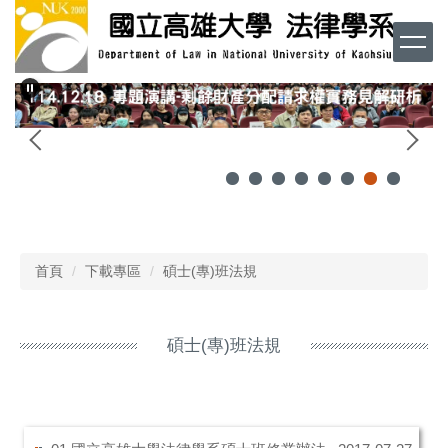
跳
到
主
要
內
容
區
首頁
下載專區
碩士(專)班法規
碩士(專)班法規